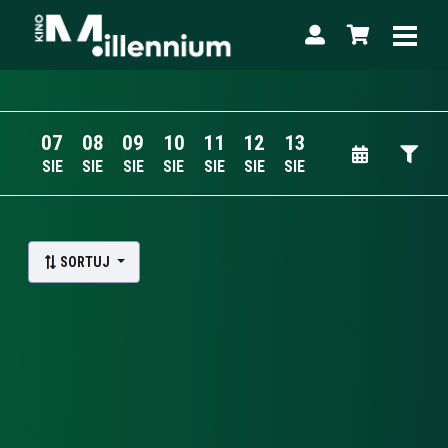
07
08
09
10
11
12
13
SIE
SIE
SIE
SIE
SIE
SIE
SIE
Lista wydarzeń:
SORTUJ