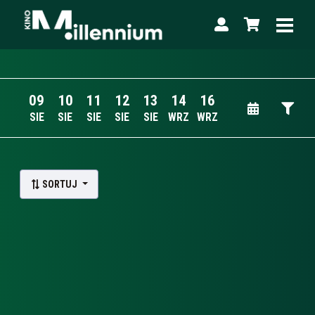
09
10
11
12
13
14
16
SIE
SIE
SIE
SIE
SIE
WRZ
WRZ
Lista wydarzeń:
SORTUJ