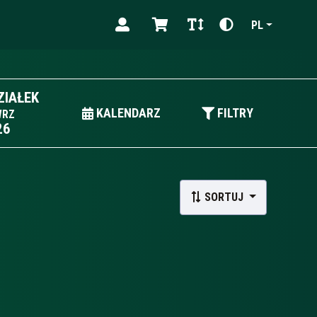
PL
ZIAŁEK
KALENDARZ
FILTRY
WRZ
26
SORTUJ