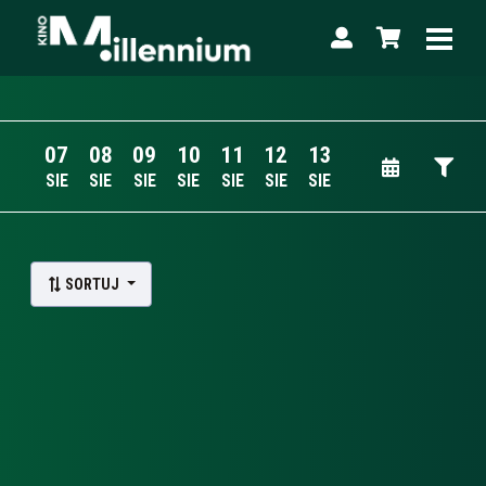
07
08
09
10
11
12
13
SIE
SIE
SIE
SIE
SIE
SIE
SIE
Lista wydarzeń:
SORTUJ