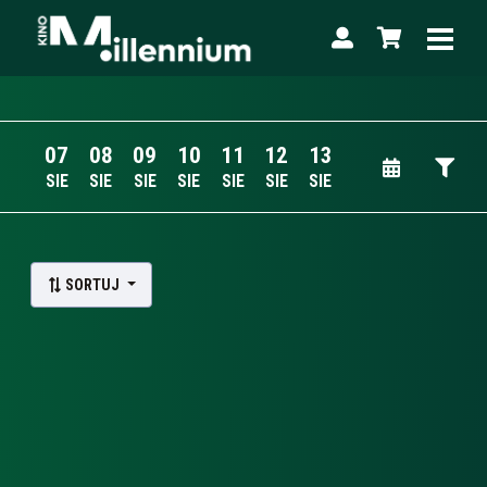
07
08
09
10
11
12
13
SIE
SIE
SIE
SIE
SIE
SIE
SIE
Lista wydarzeń:
SORTUJ